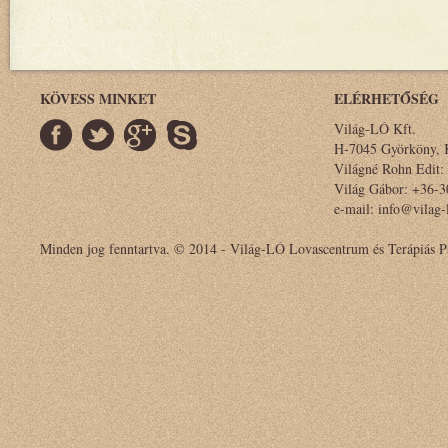
KÖVESS MINKET
ELÉRHETŐSÉG
Világ-LÓ Kft.
H-7045 Györköny, K
Világné Rohn Edit:
Világ Gábor: +36-3
e-mail: info@vilag-
Minden jog fenntartva. © 2014 - Világ-LÓ Lovascentrum és Terápiás P